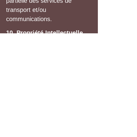
partielle des services de
transport et/ou
communications.
10. Propriété Intellectuelle
Tous les éléments du site
WELCOME.ALSACE sont et
restent la propriété
intellectuelle et exclusive du
Vendeur. Nul n'est autorisé à
reproduire, exploiter, rediffuser,
ou utiliser à quelque titre que
ce soit, même partiellement,
des éléments du site.
11. Données Personnelles