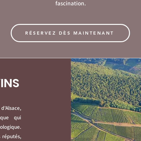
fascination.
RÉSERVEZ DÈS MAINTENANT
VINS
d'Alsace,
ique qui
ologique.
 réputés,