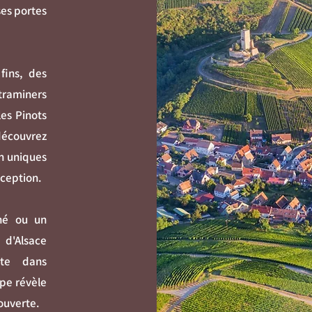
ses portes
fins, des
traminers
les Pinots
 découvrez
on uniques
xception.
né ou un
 d'Alsace
nte dans
ape révèle
ouverte.