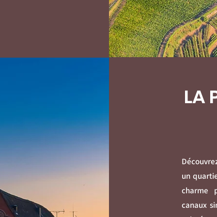
LA 
Découvrez
un quarti
charme p
canaux s