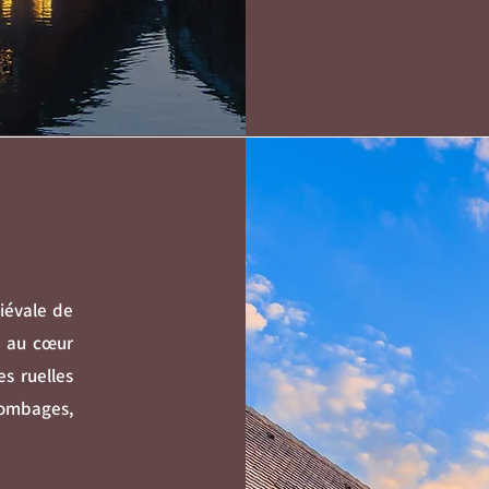
iévale de
e au cœur
es ruelles
ombages,