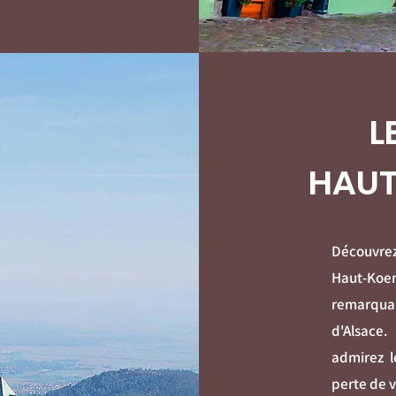
L
HAU
Découvrez
Haut-Koe
remarquab
d'Alsace
admirez l
perte de v