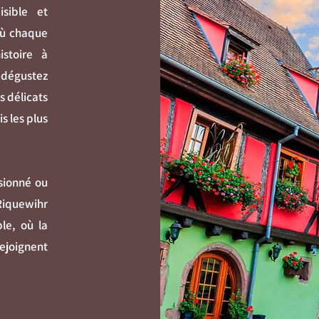
sible et
où chaque
stoire à
t dégustez
s délicats
s les plus
sionné ou
Riquewihr
le, où la
rejoignent