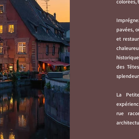
colorées, 
Imprégnez
pavées, o
et restau
chaleureu
historique
des Têtes
splendeur 
La Petit
expérienc
rue raco
architectu